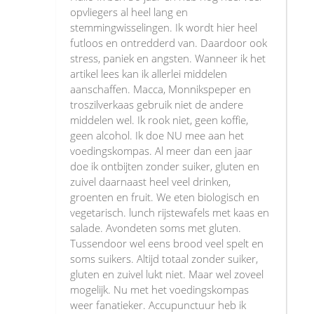
opvliegers al heel lang en
stemmingwisselingen. Ik wordt hier heel
futloos en ontredderd van. Daardoor ook
stress, paniek en angsten. Wanneer ik het
artikel lees kan ik allerlei middelen
aanschaffen. Macca, Monnikspeper en
troszilverkaas gebruik niet de andere
middelen wel. Ik rook niet, geen koffie,
geen alcohol. Ik doe NU mee aan het
voedingskompas. Al meer dan een jaar
doe ik ontbijten zonder suiker, gluten en
zuivel daarnaast heel veel drinken,
groenten en fruit. We eten biologisch en
vegetarisch. lunch rijstewafels met kaas en
salade. Avondeten soms met gluten.
Tussendoor wel eens brood veel spelt en
soms suikers. Altijd totaal zonder suiker,
gluten en zuivel lukt niet. Maar wel zoveel
mogelijk. Nu met het voedingskompas
weer fanatieker. Accupunctuur heb ik