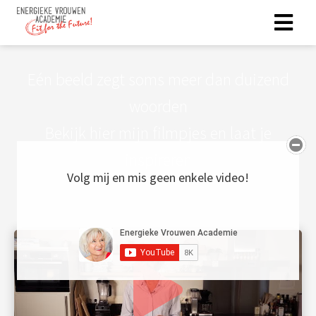
Eén beeld zegt soms meer dan duizend
woorden
Bekijk hier mijn filmpjes en laat je
inspireren
Volg mij en mis geen enkele video!