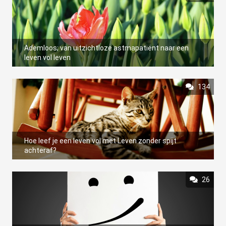
Ademloos; van uitzichtloze astmapatiënt naar een
leven vol leven
134
Hoe leef je een leven vol met Leven zonder spijt
achteraf?
26