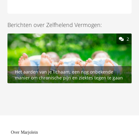
Berichten over Zelfhelend Vermogen:
2
Het aarden van je lichaam; een nog onbekende
manier om chronische pijn en ziektes tegen te gaan
(met EVA korting)
Over Marjolein