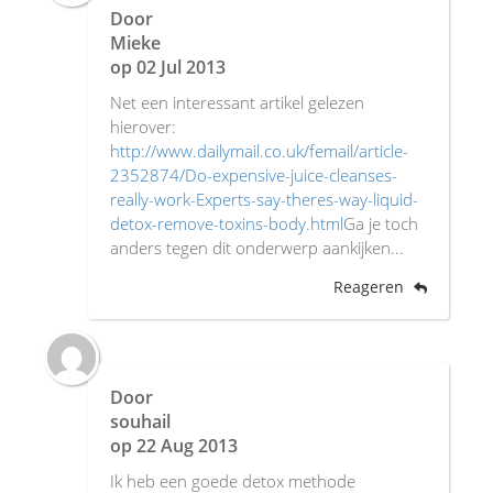
Door
Mieke
op
02 Jul 2013
Net een interessant artikel gelezen
hierover:
http://www.dailymail.co.uk/femail/article-
2352874/Do-expensive-juice-cleanses-
really-work-Experts-say-theres-way-liquid-
detox-remove-toxins-body.html
Ga je toch
anders tegen dit onderwerp aankijken...
Reageren
Door
souhail
op
22 Aug 2013
Ik heb een goede detox methode