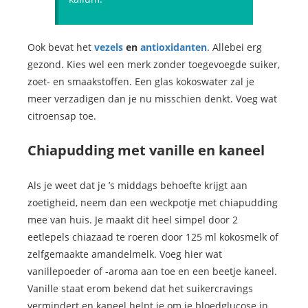
Ook bevat het
vezels
en
antioxidanten
. Allebei erg
gezond. Kies wel een merk zonder toegevoegde suiker,
zoet- en smaakstoffen. Een glas kokoswater zal je
meer verzadigen dan je nu misschien denkt. Voeg wat
citroensap toe.
Chiapudding met vanille en kaneel
Als je weet dat je ’s middags behoefte krijgt aan
zoetigheid, neem dan een weckpotje met chiapudding
mee van huis. Je maakt dit heel simpel door 2
eetlepels chiazaad te roeren door 125 ml kokosmelk of
zelfgemaakte amandelmelk. Voeg hier wat
vanillepoeder of -aroma aan toe en een beetje kaneel.
Vanille staat erom bekend dat het suikercravings
vermindert en kaneel helpt je om je bloedglucose in