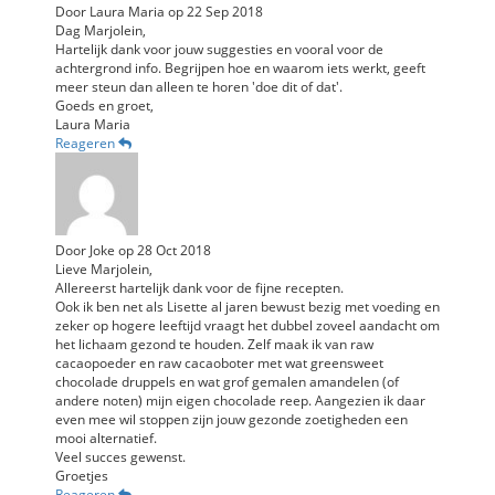
Door
Laura Maria
op
22 Sep 2018
Dag Marjolein,
Hartelijk dank voor jouw suggesties en vooral voor de
achtergrond info. Begrijpen hoe en waarom iets werkt, geeft
meer steun dan alleen te horen 'doe dit of dat'.
Goeds en groet,
Laura Maria
Reageren
Door
Joke
op
28 Oct 2018
Lieve Marjolein,
Allereerst hartelijk dank voor de fijne recepten.
Ook ik ben net als Lisette al jaren bewust bezig met voeding en
zeker op hogere leeftijd vraagt het dubbel zoveel aandacht om
het lichaam gezond te houden. Zelf maak ik van raw
cacaopoeder en raw cacaoboter met wat greensweet
chocolade druppels en wat grof gemalen amandelen (of
andere noten) mijn eigen chocolade reep. Aangezien ik daar
even mee wil stoppen zijn jouw gezonde zoetigheden een
mooi alternatief.
Veel succes gewenst.
Groetjes
Reageren