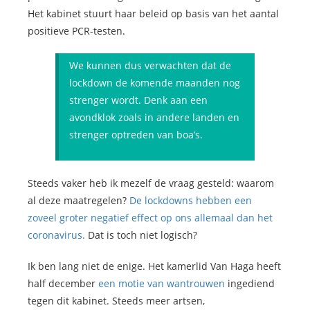
Het kabinet stuurt haar beleid op basis van het aantal
positieve PCR-testen.
We kunnen dus verwachten dat de
lockdown de komende maanden nog
strenger wordt. Denk aan een
avondklok zoals in andere landen en
strenger optreden van boa’s.
Steeds vaker heb ik mezelf de vraag gesteld: waarom
al deze maatregelen?
De lockdowns hebben een
zoveel groter negatief effect op ons allemaal dan het
coronavirus.
Dat is toch niet logisch?
Ik ben lang niet de enige. Het kamerlid Van Haga heeft
half december
een motie van wantrouwen
ingediend
tegen dit kabinet. Steeds meer artsen,