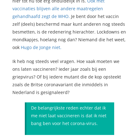
hier tot nu toe erg onduidelijk in is.
Ook mét
vaccinaties blijven alle andere maatregelen
gehandhaafd zegt de WHO.
Je bent door het vaccin
zelf (deels) beschermd maar kunt anderen nog steeds
besmetten, is de redenering hierachter. Lockdowns en
mondkapjes, hoelang nog dan? Niemand die het weet,
ook
Hugo de Jonge niet.
Ik heb nog steeds veel vragen. Hoe vaak moeten we
ons laten vaccineren? Ieder jaar zoals bij een
griepvirus? Of bij iedere mutant die de kop opsteekt
zoals de Britse coronavariant die inmiddels in
Nederland is gesignaleerd?
De belangrijkste reden echter dat ik
me niet laat vaccineren is dat ik niet
bang ben voor het corona-virus.