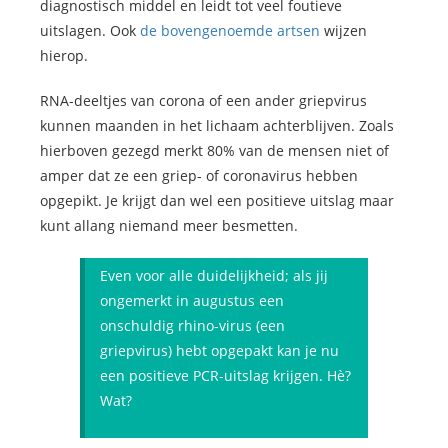
diagnostisch middel en leidt tot veel foutieve
uitslagen. Ook
de bovengenoemde artsen
wijzen
hierop.
RNA-deeltjes van corona of een ander griepvirus
kunnen maanden in het lichaam achterblijven. Zoals
hierboven gezegd merkt 80% van de mensen niet of
amper dat ze een griep- of coronavirus hebben
opgepikt. Je krijgt dan wel een positieve uitslag maar
kunt allang niemand meer besmetten.
Even voor alle duidelijkheid; als jij
ongemerkt in augustus een
onschuldig rhino-virus (een
griepvirus) hebt opgepakt kan je nu
een positieve PCR-uitslag krijgen. Hè?
Wat?