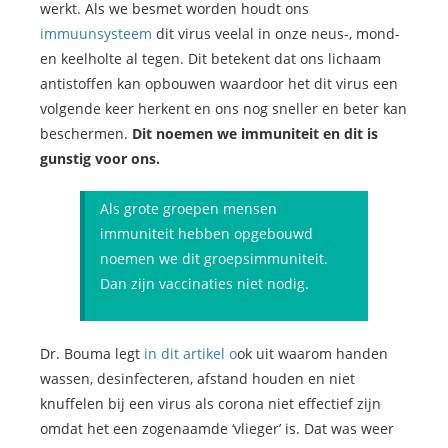
werkt. Als we besmet worden houdt ons
immuunsysteem
dit virus veelal in onze neus-, mond-
en keelholte al tegen. Dit betekent dat ons lichaam
antistoffen kan opbouwen waardoor het dit virus een
volgende keer herkent en ons nog sneller en beter kan
beschermen.
Dit noemen we immuniteit en dit is
gunstig voor ons.
Als grote groepen mensen
immuniteit hebben opgebouwd
noemen we dit groepsimmuniteit.
Dan zijn vaccinaties niet nodig.
Dr. Bouma legt
in dit artikel o
ok uit waarom handen
wassen, desinfecteren, afstand houden en niet
knuffelen bij een virus als corona niet effectief zijn
omdat het een zogenaamde ‘vlieger’ is. Dat was weer