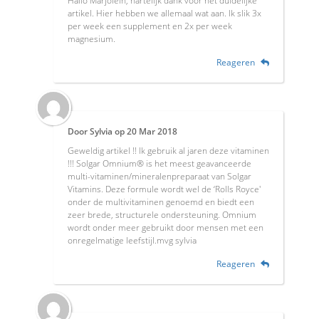
Hallo Marjolein, hartelijk dank voor het duidelijke
artikel. Hier hebben we allemaal wat aan. Ik slik 3x
per week een supplement en 2x per week
magnesium.
Reageren
Door
Sylvia
op
20 Mar 2018
Geweldig artikel !! Ik gebruik al jaren deze vitaminen
!!! Solgar Omnium® is het meest geavanceerde
multi-vitaminen/mineralenpreparaat van Solgar
Vitamins. Deze formule wordt wel de ‘Rolls Royce'
onder de multivitaminen genoemd en biedt een
zeer brede, structurele ondersteuning. Omnium
wordt onder meer gebruikt door mensen met een
onregelmatige leefstijl.mvg sylvia
Reageren