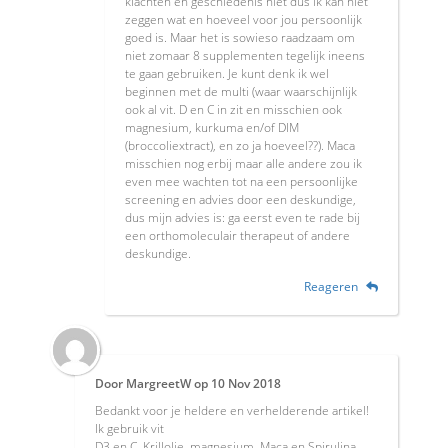
klachten en geschiedenis niet dus ik kan niet
zeggen wat en hoeveel voor jou persoonlijk
goed is. Maar het is sowieso raadzaam om
niet zomaar 8 supplementen tegelijk ineens
te gaan gebruiken. Je kunt denk ik wel
beginnen met de multi (waar waarschijnlijk
ook al vit. D en C in zit en misschien ook
magnesium, kurkuma en/of DIM
(broccoliextract), en zo ja hoeveel??). Maca
misschien nog erbij maar alle andere zou ik
even mee wachten tot na een persoonlijke
screening en advies door een deskundige,
dus mijn advies is: ga eerst even te rade bij
een orthomoleculair therapeut of andere
deskundige.
Reageren
Door
MargreetW
op
10 Nov 2018
Bedankt voor je heldere en verhelderende artikel!
Ik gebruik vit
D3 en C. Krillolie, magnesium, Maca en Spirulina.