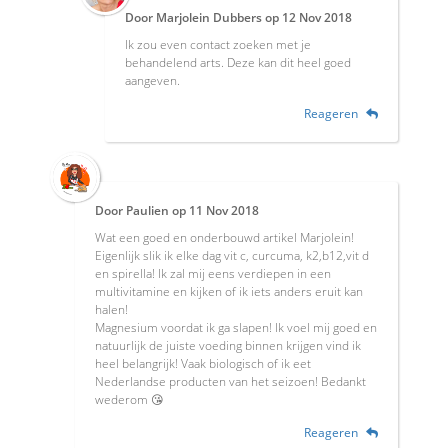
Door
Marjolein Dubbers
op
12 Nov 2018
Ik zou even contact zoeken met je
behandelend arts. Deze kan dit heel goed
aangeven.
Reageren
Door
Paulien
op
11 Nov 2018
Wat een goed en onderbouwd artikel Marjolein!
Eigenlijk slik ik elke dag vit c, curcuma, k2,b12,vit d
en spirella! Ik zal mij eens verdiepen in een
multivitamine en kijken of ik iets anders eruit kan
halen!
Magnesium voordat ik ga slapen! Ik voel mij goed en
natuurlijk de juiste voeding binnen krijgen vind ik
heel belangrijk! Vaak biologisch of ik eet
Nederlandse producten van het seizoen! Bedankt
wederom 😘
Reageren