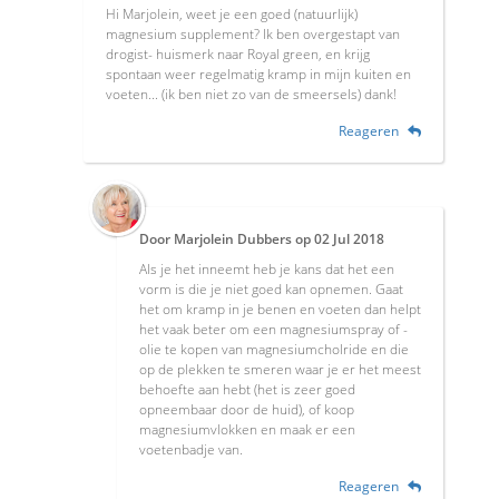
Hi Marjolein, weet je een goed (natuurlijk)
magnesium supplement? Ik ben overgestapt van
drogist- huismerk naar Royal green, en krijg
spontaan weer regelmatig kramp in mijn kuiten en
voeten... (ik ben niet zo van de smeersels) dank!
Reageren
Door
Marjolein Dubbers
op
02 Jul 2018
Als je het inneemt heb je kans dat het een
vorm is die je niet goed kan opnemen. Gaat
het om kramp in je benen en voeten dan helpt
het vaak beter om een magnesiumspray of -
olie te kopen van magnesiumcholride en die
op de plekken te smeren waar je er het meest
behoefte aan hebt (het is zeer goed
opneembaar door de huid), of koop
magnesiumvlokken en maak er een
voetenbadje van.
Reageren