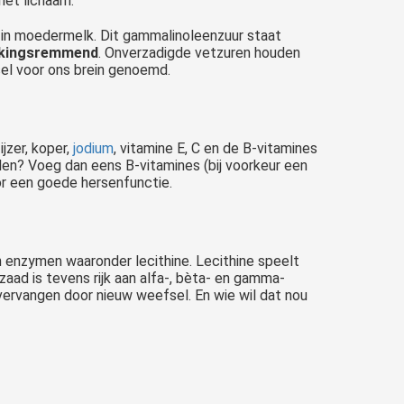
et lichaam.
 in moedermelk. Dit gammalinoleenzuur staat
ekingsremmend
. Onverzadigde vetzuren houden
el voor ons brein genoemd.
, ijzer, koper,
jodium
, vitamine E, C en de B-vitamines
oelen? Voeg dan eens B-vitamines (bij voorkeur een
or een goede hersenfunctie.
 enzymen waaronder lecithine. Lecithine speelt
zaad is tevens rijk aan alfa-, bèta- en gamma-
rvangen door nieuw weefsel. En wie wil dat nou