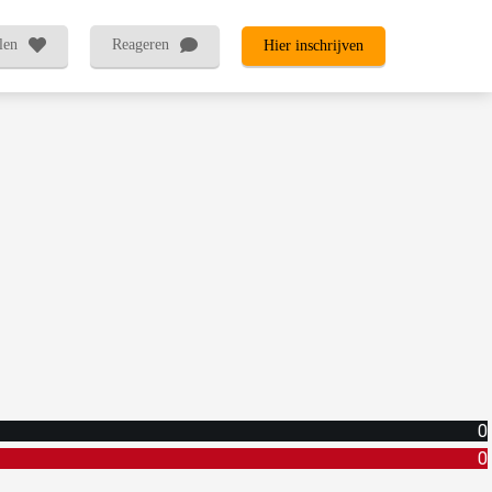
len
Reageren
Hier inschrijven
0
0