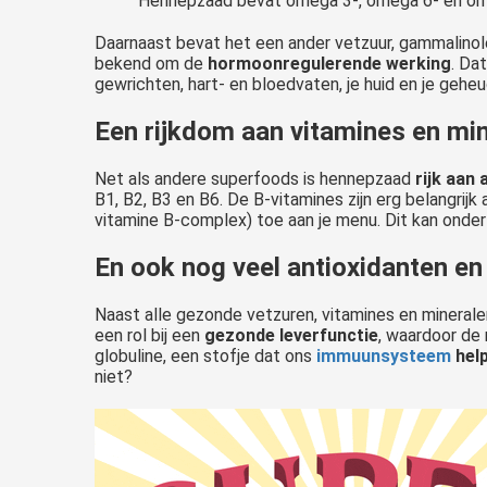
Hennepzaad bevat omega 3-, omega 6- en omeg
Daarnaast bevat het een ander vetzuur, gammalinol
bekend om de
hormoonregulerende werking
. Da
gewrichten, hart- en bloedvaten, je huid en je gehe
Een rijkdom aan vitamines en mi
Net als andere superfoods is hennepzaad
rijk aan 
B1, B2, B3 en B6. De B-vitamines zijn erg belangrijk
vitamine B-complex) toe aan je menu. Dit kan onder
En ook nog veel antioxidanten e
Naast alle gezonde vetzuren, vitamines en mineral
een rol bij een
gezonde leverfunctie
, waardoor de 
globuline, een stofje dat ons
immuunsysteem
help
niet?