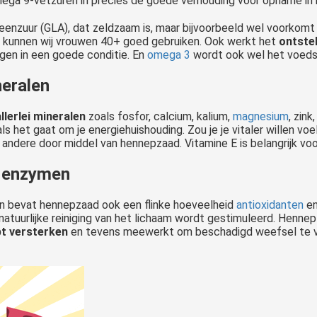
a 9-vetzuren in precies de goede verhouding voor opname in h
eenzuur (GLA), dat zeldzaam is, maar bijvoorbeeld wel voorkomt
t kunnen wij vrouwen 40+ goed gebruiken. Ook werkt het
ontst
ugen in een goede conditie. En
omega 3
wordt ook wel het voeds
neralen
allerlei mineralen
zoals fosfor, calcium, kalium,
magnesium
, zink
 als het gaat om je energiehuishouding. Zou je je vitaler willen v
 andere door middel van hennepzaad. Vitamine E is belangrijk vo
n enzymen
en bevat hennepzaad ook een flinke hoeveelheid
antioxidanten
en
natuurlijke reiniging van het lichaam wordt gestimuleerd. Hennep
t versterken
en tevens meewerkt om beschadigd weefsel te ve