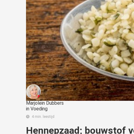
Marjolein Dubbers
in
Voeding
4 min. leestijd
Hennepzaad; bouwstof v