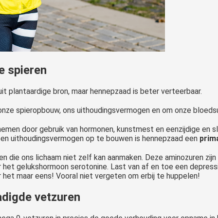
e spieren
uit plantaardige bron, maar hennepzaad is beter verteerbaar.
onze spieropbouw, ons uithoudingsvermogen en om onze bloedsui
 afnemen door gebruik van hormonen, kunstmest en eenzijdige en 
en uithoudingsvermogen op te bouwen is hennepzaad een
prim
en die ons lichaam niet zelf kan aanmaken. Deze aminozuren zijn
der het gelukshormoon serotonine. Last van af en toe een depre
r het maar eens! Vooral niet vergeten om erbij te huppelen!
digde vetzuren