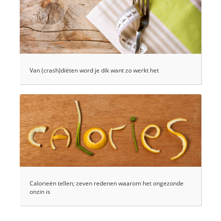
Van (crash)diëten word je dik want zo werkt het
Calorieën tellen; zeven redenen waarom het ongezonde
onzin is