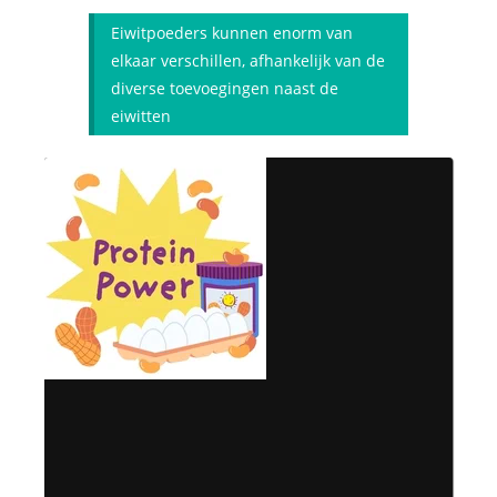
Eiwitpoeders kunnen enorm van
elkaar verschillen, afhankelijk van de
diverse toevoegingen naast de
eiwitten