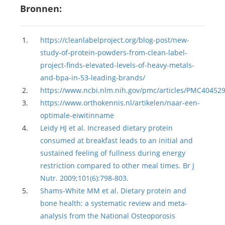
Bronnen:
https://cleanlabelproject.org/blog-post/new-
study-of-protein-powders-from-clean-label-
project-finds-elevated-levels-of-heavy-metals-
and-bpa-in-53-leading-brands/
https://www.ncbi.nlm.nih.gov/pmc/articles/PMC40452
https://www.orthokennis.nl/artikelen/naar-een-
optimale-eiwitinname
Leidy HJ et al. Increased dietary protein
consumed at breakfast leads to an initial and
sustained feeling of fullness during energy
restriction compared to other meal times. Br J
Nutr. 2009;101(6):798-803.
Shams-White MM et al. Dietary protein and
bone health: a systematic review and meta-
analysis from the National Osteoporosis