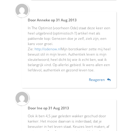
Door
Anneke
op
31 Aug 2013
In The Optimist (voorheen Ode) staat deze keer een
heel uitgebreid (optimistisch !!) artikel met als
pakkende kop: Genezen doe je zelf, ziek zijn, een
kans voor groei.
Zie:
http://odenow.nl
Mijn borstkanker zette mij heel
bewust stil in mijn leven. Authentiek leven is mijn
sleutelwoord; heel dicht bij wie ik echt ben, wat ik
belangrijk vind. Op allerlei gebied. Ik wens allen een
liefdevol, authentiek en gezond leven toe.
Reageren
Door
Ine
op
31 Aug 2013
Ook ik ben 4,5 jaar geleden wakker geschud door
kanker. Het mooie daarvan is inderdaad, dat je
bewuster in het leven staat. Keuzes leert maken, af