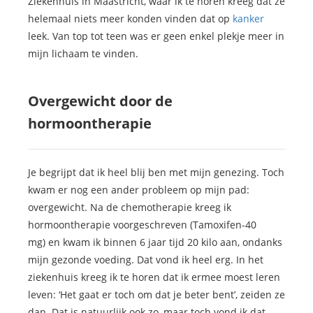
Ziekenhuis in Maastricht, waar ik te horen kreeg dat ze
helemaal niets meer konden vinden dat op
kanker
leek. Van top tot teen was er geen enkel plekje meer in
mijn lichaam te vinden.
Overgewicht door de
hormoontherapie
Je begrijpt dat ik heel blij ben met mijn genezing. Toch
kwam er nog een ander probleem op mijn pad:
overgewicht.
Na de chemotherapie kreeg ik
hormoontherapie voorgeschreven (Tamoxifen-40
mg)
en kwam ik binnen 6 jaar tijd 20 kilo aan, ondanks
mijn gezonde voeding. Dat vond ik heel erg. In het
ziekenhuis kreeg ik te horen dat ik ermee moest leren
leven: ‘Het gaat er toch om dat je beter bent’, zeiden ze
dan. Dat is natuurlijk ook zo, maar toch vond ik dat