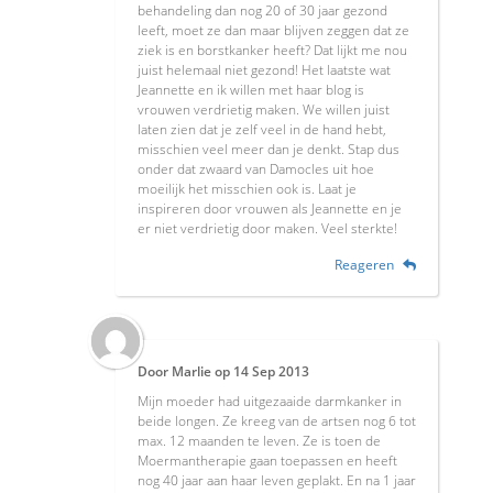
behandeling dan nog 20 of 30 jaar gezond
leeft, moet ze dan maar blijven zeggen dat ze
ziek is en borstkanker heeft? Dat lijkt me nou
juist helemaal niet gezond! Het laatste wat
Jeannette en ik willen met haar blog is
vrouwen verdrietig maken. We willen juist
laten zien dat je zelf veel in de hand hebt,
misschien veel meer dan je denkt. Stap dus
onder dat zwaard van Damocles uit hoe
moeilijk het misschien ook is. Laat je
inspireren door vrouwen als Jeannette en je
er niet verdrietig door maken. Veel sterkte!
Reageren
Door
Marlie
op
14 Sep 2013
Mijn moeder had uitgezaaide darmkanker in
beide longen. Ze kreeg van de artsen nog 6 tot
max. 12 maanden te leven. Ze is toen de
Moermantherapie gaan toepassen en heeft
nog 40 jaar aan haar leven geplakt. En na 1 jaar