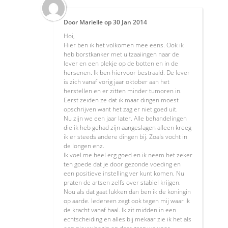
Door
Marielle
op
30 Jan 2014
Hoi,
Hier ben ik het volkomen mee eens. Ook ik
heb borstkanker met uitzaaiingen naar de
lever en een plekje op de botten en in de
hersenen. Ik ben hiervoor bestraald. De lever
is zich vanaf vorig jaar oktober aan het
herstellen en er zitten minder tumoren in.
Eerst zeiden ze dat ik maar dingen moest
opschrijven want het zag er niet goed uit.
Nu zijn we een jaar later. Alle behandelingen
die ik heb gehad zijn aangeslagen alleen kreeg
ik er steeds andere dingen bij. Zoals vocht in
de longen enz.
Ik voel me heel erg goed en ik neem het zeker
ten goede dat je door gezonde voeding en
een positieve instelling ver kunt komen. Nu
praten de artsen zelfs over stabiel krijgen.
Nou als dat gaat lukken dan ben ik de koningin
op aarde. Iedereen zegt ook tegen mij waar ik
de kracht vanaf haal. Ik zit midden in een
echtscheiding en alles bij mekaar zie ik het als