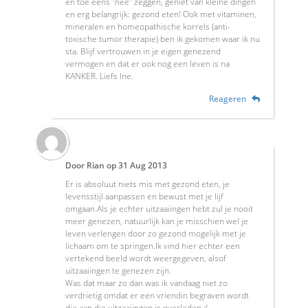
en toe eens "nee" zeggen, geniet van kleine dingen
en erg belangrijk: gezond eten! Ook met vitaminen,
mineralen en homeopathische korrels (anti-
toxische tumor therapie) ben ik gekomen waar ik nu
sta. Blijf vertrouwen in je eigen genezend
vermogen en dat er ook nog een leven is na
KANKER. Liefs Ine.
Reageren
Door
Rian
op
31 Aug 2013
Er is absoluut niets mis met gezond eten, je
levensstijl aanpassen en bewust met je lijf
omgaan.Als je echter uitzaaiingen hebt zul je nooit
meer genezen, natuurlijk kan je misschien wel je
leven verlengen door zo gezond mogelijk met je
lichaam om te springen.Ik vind hier echter een
vertekend beeld wordt weergegeven, alsof
uitzaaiingen te genezen zijn.
Was dat maar zo dan was ik vandaag niet zo
verdrietig omdat er een vriendin begraven wordt
die aan die uitzaaiingen is overleden :(