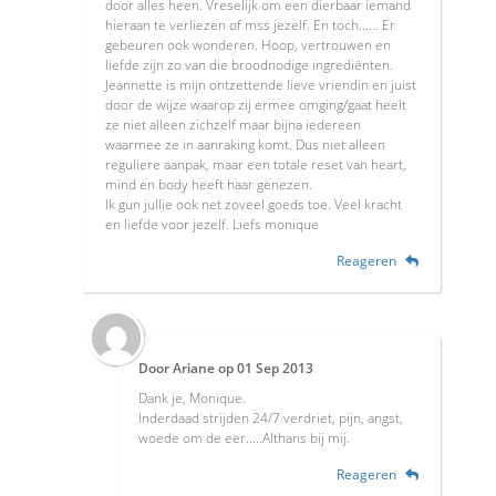
door alles heen. Vreselijk om een dierbaar iemand
hieraan te verliezen of mss jezelf. En toch...... Er
gebeuren ook wonderen. Hoop, vertrouwen en
liefde zijn zo van die broodnodige ingrediënten.
Jeannette is mijn ontzettende lieve vriendin en juist
door de wijze waarop zij ermee omging/gaat heelt
ze niet alleen zichzelf maar bijna iedereen
waarmee ze in aanraking komt. Dus niet alleen
reguliere aanpak, maar een totale reset van heart,
mind en body heeft haar genezen.
Ik gun jullie ook net zoveel goeds toe. Veel kracht
en liefde voor jezelf. Liefs monique
Reageren
Door
Ariane
op
01 Sep 2013
Dank je, Monique.
Inderdaad strijden 24/7 verdriet, pijn, angst,
woede om de eer.....Althans bij mij.
Reageren