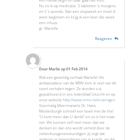
een nieuw begin en daar gaan we voor.
Nu zit ik op medicatie. 5 tabletten 's morgens
en 5 's avonds. Dan een stopweek en moet ik
weer beginnen en krijg ik een keer die week
een infuus.
gr. Marielle
Reageren
Door
Marlie
op
01 Feb 2014
Wat een geweldig verhaal Marielle! Als
ambassadeur van de MMV kom ik veel van dit
soort verhalen tegen. Ze worden o.a.
gepubliceerd in ons ledenblad Uitzicht en op
onze website
http://www.mmv.nl/ervaringen.
Voormalig Moermanarts Dr. Hans
Moolenburgh schreef een boek met de titel
"U kunt meer dan U denkt" en zo is het maar
net. We kunnen zelf veel meer dan we
denken en dan ons wordt verteld door de
ziekenhuisgeneeskundigen. Jij zegt dat
anderen je bewonderen om je kracht, en die