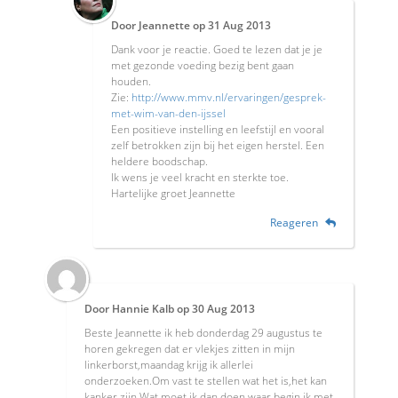
Door
Jeannette
op
31 Aug 2013
Dank voor je reactie. Goed te lezen dat je je
met gezonde voeding bezig bent gaan
houden.
Zie:
http://www.mmv.nl/ervaringen/gesprek-
met-wim-van-den-ijssel
Een positieve instelling en leefstijl en vooral
zelf betrokken zijn bij het eigen herstel. Een
heldere boodschap.
Ik wens je veel kracht en sterkte toe.
Hartelijke groet Jeannette
Reageren
Door
Hannie Kalb
op
30 Aug 2013
Beste Jeannette ik heb donderdag 29 augustus te
horen gekregen dat er vlekjes zitten in mijn
linkerborst,maandag krijg ik allerlei
onderzoeken.Om vast te stellen wat het is,het kan
kanker zijn.Wat moet ik dan doen,waar begin ik met