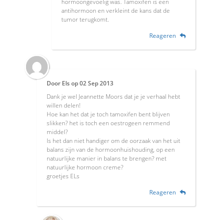
hormoongevoelig was. Tamoxifen is een
antihormoon en verkleint de kans dat de
tumor terugkomt.
Reageren
Door
Els
op
02 Sep 2013
Dank je wel Jeannette Moors dat je je verhaal hebt
willen delen!
Hoe kan het dat je toch tamoxifen bent blijven
slikken? het is toch een oestrogeen remmend
middel?
Is het dan niet handiger om de oorzaak van het uit
balans zijn van de hormoonhuishouding, op een
natuurlijke manier in balans te brengen? met
natuurlijke hormoon creme?
groetjes ELs
Reageren