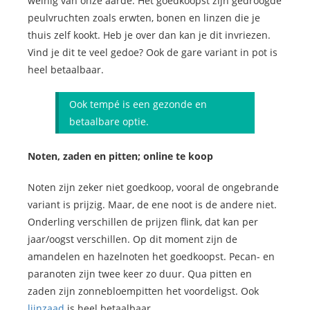
weinig van onze aarde. Het goedkoopst zijn gedroogde
peulvruchten zoals erwten, bonen en linzen die je
thuis zelf kookt. Heb je over dan kan je dit invriezen.
Vind je dit te veel gedoe? Ook de gare variant in pot is
heel betaalbaar.
Ook tempé is een gezonde en
betaalbare optie.
Noten, zaden en pitten; online te koop
Noten zijn zeker niet goedkoop, vooral de ongebrande
variant is prijzig. Maar, de ene noot is de andere niet.
Onderling verschillen de prijzen flink, dat kan per
jaar/oogst verschillen. Op dit moment zijn de
amandelen en hazelnoten het goedkoopst. Pecan- en
paranoten zijn twee keer zo duur. Qua pitten en
zaden zijn zonnebloempitten het voordeligst. Ook
lijnzaad
is heel betaalbaar.