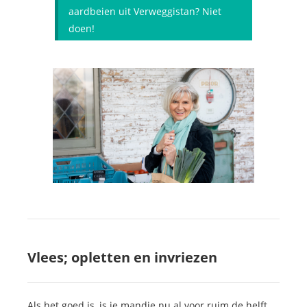
aardbeien uit Verweggistan? Niet
doen!
Vlees; opletten en invriezen
Als het goed is, is je mandje nu al voor ruim de helft