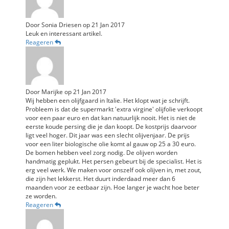
Door
Sonia Driesen
op
21 Jan 2017
Leuk en interessant artikel.
Reageren
Door
Marijke
op
21 Jan 2017
Wij hebben een olijfgaard in Italie. Het klopt wat je schrijft.
Probleem is dat de supermarkt 'extra virgine' olijfolie verkoopt
voor een paar euro en dat kan natuurlijk nooit. Het is niet de
eerste koude persing die je dan koopt. De kostprijs daarvoor
ligt veel hoger. Dit jaar was een slecht olijvenjaar. De prijs
voor een liter biologische olie komt al gauw op 25 a 30 euro.
De bomen hebben veel zorg nodig. De olijven worden
handmatig geplukt. Het persen gebeurt bij de specialist. Het is
erg veel werk. We maken voor onszelf ook olijven in, met zout,
die zijn het lekkerst. Het duurt inderdaad meer dan 6
maanden voor ze eetbaar zijn. Hoe langer je wacht hoe beter
ze worden.
Reageren