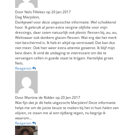
Door
Nels Fillekes
op
20 Jan 2017
Dag Marjolein,
Dankjewel voor deze uitgezochte informatie. Wel schokkend
hoor. Ik gebruik al jaren extra vergine olijfolie voor mijn
dressings, daar zaten natuurlijk ook plastic flessen bij, au, au,
Weliswaar ook donkere glazen flessen. Wat erg dat het merk
niet beschermd is. Ik heb er altijd op vertrouwd. Dat kan dus
niet meer. Ook hier weer extra attentie gewenst. Ik blijf mijn
best doen. Ik vind de uitdaging te interessant om die te
vervangen cellen in goede staat te krijgen. Hartelijke groet.
Nels.
Reageren
Door
Martine de Ridder
op
20 Jan 2017
Wat fijn dat je dit hebt uitgezocht Marjolein! Deze informatie
helpt me om de juiste keuze te maken bij het in huis halen van
olijven, ze staan me al een tijdlang tegen, nu begrijp ik
waarom...
Reageren