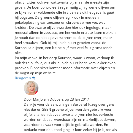
olie. Er zitten ook wel wat zwarte bij, maar de meeste zijn
groen. De boer controleert regelmatig zijn groene olijven om
te kijken of er voldoende olie in zit en als dit het geval is gaat
hij oogsten. De groene olijven leg ik ook in met een
pekeloplossing van zeezout en citroensap met vet. wat
kruiden. De zwarte olijven worden hier ook ingelegd, maar
meestal alleen in zeezout, om het vocht eruit te laten trekken.
Je houdt dan een beetje verschrompelde olijven over, maar
heel smaakvol. Ook bij mij in de buurt groeien vooral de
Koronaika olijven, een kleine olijf met veel fruitig smakende
olie.
Im mijn winkel in het dorp Kournas, waar ik woon, verkoop ik
ook deze olijfolie, dus als je in de buurt bent, kom lekker even
proeven. Binnenkort komt er meer informatie over olijven en
de oogst op mijn website
Reageren
Door
Marjolein Dubbers
op
23 Jan 2017
Dank je voor de aanvullingen Barbara! Ik zeg overigens
niet dat er GEEN groene olijven worden gebruikt voor
olijfolie, alleen dat veel zwarte olijven niet los verkocht
worden omdat ze kwetsbaar zijn en makkelijk bederven,
waardoor ze vaak voor olijfolie gebruikt worden. En
bedankt voor de uitnodiging, ik kom zeker bij je kijken als