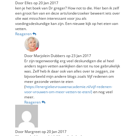
Door
Elles
op
20 Jan 2017
ken je het boek van Dr greger? How not to die. Hier ben ik zelf
een groot fan van en deze arts/onderzoeker beweert iets over
olie wat misschien interessant voor jou als
voedingsdeskundige kan zijn. Een nieuwe kijk op het eten van
vetten.
Reageren
Door
Marjolein Dubbers
op
23 Jan 2017
Er zijn tegenwoordig erg veel deskundigen die al heel
anders tegen vetten aankijken dan tot nu toe gebruikelijk
was. Zelf heb ik daar ook van alles over te zeggen, zie
bijvoorbeeld mijn andere blogs zoals Vijf redenen om
meer gezonde vetten te eten
(
https://energiekevrouwenacademie.nl/vijf-redenen-
voor-vrouwen-om-meer-vetten-te-eten/)
en nog veel
meer.
Reageren
Door
Margreet
op
20 Jan 2017