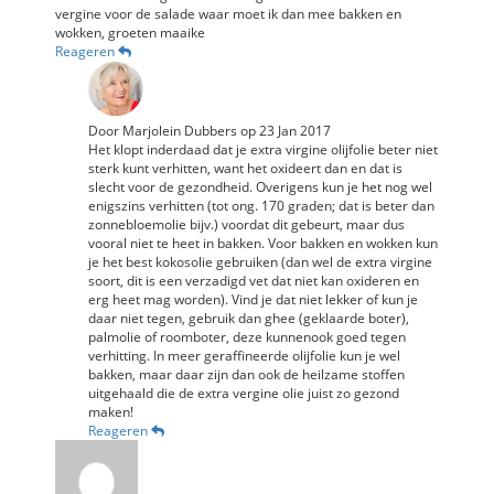
vergine voor de salade waar moet ik dan mee bakken en
wokken, groeten maaike
Reageren
Door
Marjolein Dubbers
op
23 Jan 2017
Het klopt inderdaad dat je extra virgine olijfolie beter niet
sterk kunt verhitten, want het oxideert dan en dat is
slecht voor de gezondheid. Overigens kun je het nog wel
enigszins verhitten (tot ong. 170 graden; dat is beter dan
zonnebloemolie bijv.) voordat dit gebeurt, maar dus
vooral niet te heet in bakken. Voor bakken en wokken kun
je het best kokosolie gebruiken (dan wel de extra virgine
soort, dit is een verzadigd vet dat niet kan oxideren en
erg heet mag worden). Vind je dat niet lekker of kun je
daar niet tegen, gebruik dan ghee (geklaarde boter),
palmolie of roomboter, deze kunnenook goed tegen
verhitting. In meer geraffineerde olijfolie kun je wel
bakken, maar daar zijn dan ook de heilzame stoffen
uitgehaald die de extra vergine olie juist zo gezond
maken!
Reageren