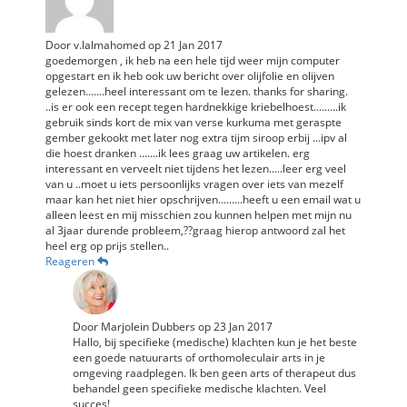
Door
v.lalmahomed
op
21 Jan 2017
goedemorgen , ik heb na een hele tijd weer mijn computer
opgestart en ik heb ook uw bericht over olijfolie en olijven
gelezen.......heel interessant om te lezen. thanks for sharing.
..is er ook een recept tegen hardnekkige kriebelhoest.........ik
gebruik sinds kort de mix van verse kurkuma met geraspte
gember gekookt met later nog extra tijm siroop erbij ...ipv al
die hoest dranken .......ik lees graag uw artikelen. erg
interessant en verveelt niet tijdens het lezen.....leer erg veel
van u ..moet u iets persoonlijks vragen over iets van mezelf
maar kan het niet hier opschrijven.........heeft u een email wat u
alleen leest en mij misschien zou kunnen helpen met mijn nu
al 3jaar durende probleem,??graag hierop antwoord zal het
heel erg op prijs stellen..
Reageren
Door
Marjolein Dubbers
op
23 Jan 2017
Hallo, bij specifieke (medische) klachten kun je het beste
een goede natuurarts of orthomoleculair arts in je
omgeving raadplegen. Ik ben geen arts of therapeut dus
behandel geen specifieke medische klachten. Veel
succes!