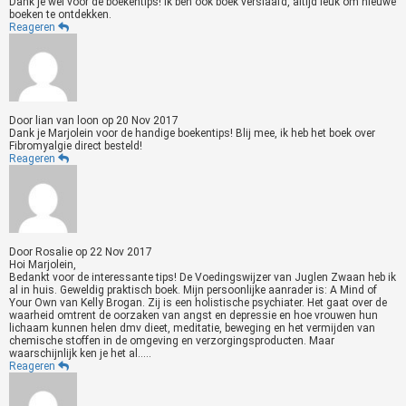
Dank je wel voor de boekentips! Ik ben ook boek verslaafd, altijd leuk om nieuwe
boeken te ontdekken.
Reageren
Door
lian van loon
op
20 Nov 2017
Dank je Marjolein voor de handige boekentips! Blij mee, ik heb het boek over
Fibromyalgie direct besteld!
Reageren
Door
Rosalie
op
22 Nov 2017
Hoi Marjolein,
Bedankt voor de interessante tips! De Voedingswijzer van Juglen Zwaan heb ik
al in huis. Geweldig praktisch boek. Mijn persoonlijke aanrader is: A Mind of
Your Own van Kelly Brogan. Zij is een holistische psychiater. Het gaat over de
waarheid omtrent de oorzaken van angst en depressie en hoe vrouwen hun
lichaam kunnen helen dmv dieet, meditatie, beweging en het vermijden van
chemische stoffen in de omgeving en verzorgingsproducten. Maar
waarschijnlijk ken je het al.....
Reageren