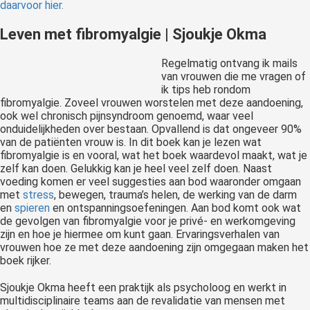
daarvoor hier.
Leven met fibromyalgie | Sjoukje Okma
Regelmatig ontvang ik mails
van vrouwen die me vragen of
ik tips heb rondom
fibromyalgie. Zoveel vrouwen worstelen met deze aandoening,
ook wel chronisch pijnsyndroom genoemd, waar veel
onduidelijkheden over bestaan. Opvallend is dat ongeveer 90%
van de patiënten vrouw is. In dit boek kan je lezen wat
fibromyalgie is en vooral, wat het boek waardevol maakt, wat je
zelf kan doen. Gelukkig kan je heel veel zelf doen. Naast
voeding komen er veel suggesties aan bod waaronder omgaan
met
stress
, bewegen, trauma’s helen, de werking van de darm
en
spieren
en ontspanningsoefeningen. Aan bod komt ook wat
de gevolgen van fibromyalgie voor je privé- en werkomgeving
zijn en hoe je hiermee om kunt gaan. Ervaringsverhalen van
vrouwen hoe ze met deze aandoening zijn omgegaan maken het
boek rijker.
Sjoukje Okma heeft een praktijk als psycholoog en werkt in
multidisciplinaire teams aan de revalidatie van mensen met