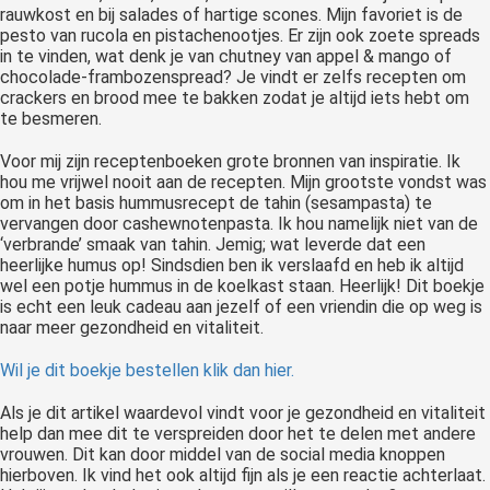
rauwkost en bij salades of hartige scones. Mijn favoriet is de
pesto van rucola en pistachenootjes. Er zijn ook zoete spreads
in te vinden, wat denk je van chutney van appel & mango of
chocolade-frambozenspread? Je vindt er zelfs recepten om
crackers en brood mee te bakken zodat je altijd iets hebt om
te besmeren.
Voor mij zijn receptenboeken grote bronnen van inspiratie. Ik
hou me vrijwel nooit aan de recepten. Mijn grootste vondst was
om in het basis hummusrecept de tahin (sesampasta) te
vervangen door cashewnotenpasta. Ik hou namelijk niet van de
‘verbrande’ smaak van tahin. Jemig; wat leverde dat een
heerlijke humus op! Sindsdien ben ik verslaafd en heb ik altijd
wel een potje hummus in de koelkast staan. Heerlijk! Dit boekje
is echt een leuk cadeau aan jezelf of een vriendin die op weg is
naar meer gezondheid en vitaliteit.
Wil je dit boekje bestellen klik dan hier.
Als je dit artikel waardevol vindt voor je gezondheid en vitaliteit
help dan mee dit te verspreiden door het te delen met andere
vrouwen. Dit kan door middel van de social media knoppen
hierboven. Ik vind het ook altijd fijn als je een reactie achterlaat.