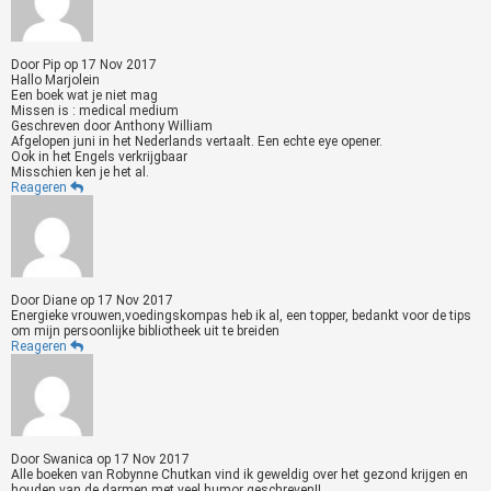
Door
Pip
op
17 Nov 2017
Hallo Marjolein
Een boek wat je niet mag
Missen is : medical medium
Geschreven door Anthony William
Afgelopen juni in het Nederlands vertaalt. Een echte eye opener.
Ook in het Engels verkrijgbaar
Misschien ken je het al.
Reageren
Door
Diane
op
17 Nov 2017
Energieke vrouwen,voedingskompas heb ik al, een topper, bedankt voor de tips
om mijn persoonlijke bibliotheek uit te breiden
Reageren
Door
Swanica
op
17 Nov 2017
Alle boeken van Robynne Chutkan vind ik geweldig over het gezond krijgen en
houden van de darmen met veel humor geschreven!!