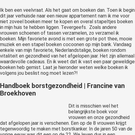
Ik ben een veelvraat. Als het gaat om boeken dan. Toen ik begin
dit jaar verhuisde naar een nieuw appartement nam ik me voor
niet zoveel boeken meer te kopen en overal stapeltjes boeken
in mijn huis te hebben liggen. Tevergeefs. Zoals andere
vrouwen schoenen of tassen verzamelen, zo verzamel ik
boeken. Mijn favoriete avond is met een grote pot thee, mooie
muziek en een stapel boeken cocoonen op mijn bank. Vandaag
enkele van mijn favoriete, Nederlandstalige, boeken rondom
vitaliteit en gezondheid van het afgelopen jaar. Het zijn allemaal
waardevolle cadeaus. En ik weet dat ik vast een paar geweldige
boeken heb gemist. Laat je hieronder weten welke boeken ik
volgens jou beslist nog moet lezen?!
Handboek borstgezondheid | Francine van
Broekhoven
Dit is misschien wel het
belangrijkste boek voor
vrouwen en onze gezondheid
dat afgelopen jaar is verschenen. Een op de 8 vrouwen krijgt
tegenwoordig te maken met borstkanker. In de jaren 50 van de
vorige eeuw was dit een op de 22. We leven dus in een