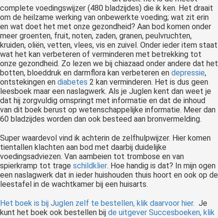
complete voedingswijzer (480 bladzijdes) die ik ken. Het draait
om de heilzame werking van onbewerkte voeding; wat zit erin
en wat doet het met onze gezondheid? Aan bod komen onder
meer groenten, fruit, noten, zaden, granen, peulvruchten,
kruiden, oliën, vetten, vlees, vis en zuivel. Onder ieder item staat
wat het kan verbeteren of verminderen met betrekking tot
onze gezondheid. Zo lezen we bij chiazaad onder andere dat het
botten, bloeddruk en darmflora kan verbeteren en
depressie
,
ontstekingen en
diabetes
2 kan verminderen. Het is dus geen
leesboek maar een naslagwerk. Als je Juglen kent dan weet je
dat hij zorgvuldig omspringt met informatie en dat de inhoud
van dit boek berust op wetenschappelijke informatie. Meer dan
60 bladzijdes worden dan ook besteed aan bronvermelding.
Super waardevol vind ik achterin de zelfhulpwijzer. Hier komen
tientallen klachten aan bod met daarbij duidelijke
voedingsadviezen. Van aambeien tot trombose en van
spierkramp tot trage
schildklier
. Hoe handig is dat? In mijn ogen
een naslagwerk dat in ieder huishouden thuis hoort en ook op de
leestafel in de wachtkamer bij een huisarts.
Het boek is bij Juglen zelf te bestellen, klik daarvoor hier.
Je
kunt het boek ook bestellen bij
de uitgever Succesboeken, klik