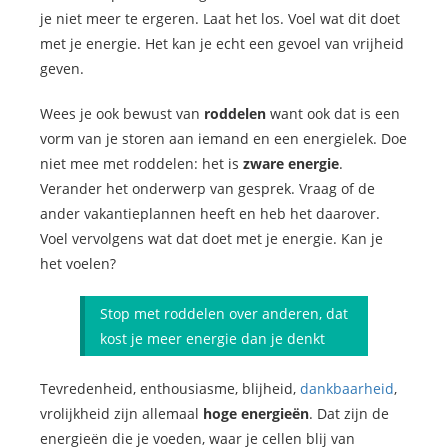
je niet meer te ergeren. Laat het los. Voel wat dit doet
met je energie. Het kan je echt een gevoel van vrijheid
geven.
Wees je ook bewust van
roddelen
want ook dat is een
vorm van je storen aan iemand en een energielek. Doe
niet mee met roddelen: het is
zware energie
.
Verander het onderwerp van gesprek. Vraag of de
ander vakantieplannen heeft en heb het daarover.
Voel vervolgens wat dat doet met je energie. Kan je
het voelen?
Stop met roddelen over anderen, dat
kost je meer energie dan je denkt
Tevredenheid, enthousiasme, blijheid,
dankbaarheid
,
vrolijkheid zijn allemaal
hoge energieën
. Dat zijn de
energieën die je voeden, waar je cellen blij van