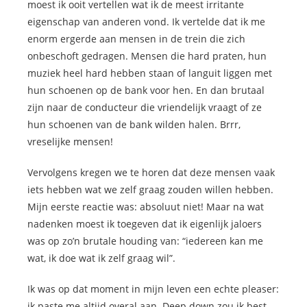
moest ik ooit vertellen wat ik de meest irritante
eigenschap van anderen vond. Ik vertelde dat ik me
enorm ergerde aan mensen in de trein die zich
onbeschoft gedragen. Mensen die hard praten, hun
muziek heel hard hebben staan of languit liggen met
hun schoenen op de bank voor hen. En dan brutaal
zijn naar de conducteur die vriendelijk vraagt of ze
hun schoenen van de bank wilden halen. Brrr,
vreselijke mensen!
Vervolgens kregen we te horen dat deze mensen vaak
iets hebben wat we zelf graag zouden willen hebben.
Mijn eerste reactie was: absoluut niet! Maar na wat
nadenken moest ik toegeven dat ik eigenlijk jaloers
was op zo’n brutale houding van: “iedereen kan me
wat, ik doe wat ik zelf graag wil”.
Ik was op dat moment in mijn leven een echte pleaser:
ik paste me altijd overal aan. Deep down zou ik best