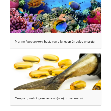
Marine fytoplankton; basis van alle leven én volop energie
Omega 3; wel of geen vette vis(olie) op het menu?