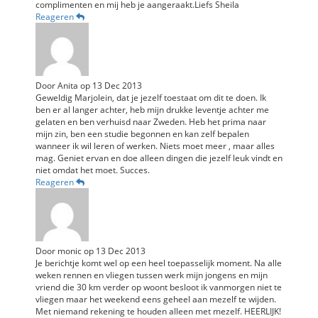
complimenten en mij heb je aangeraakt.Liefs Sheila
Reageren
Door
Anita
op
13 Dec 2013
Geweldig Marjolein, dat je jezelf toestaat om dit te doen. Ik
ben er al langer achter, heb mijn drukke leventje achter me
gelaten en ben verhuisd naar Zweden. Heb het prima naar
mijn zin, ben een studie begonnen en kan zelf bepalen
wanneer ik wil leren of werken. Niets moet meer , maar alles
mag. Geniet ervan en doe alleen dingen die jezelf leuk vindt en
niet omdat het moet. Succes.
Reageren
Door
monic
op
13 Dec 2013
Je berichtje komt wel op een heel toepasselijk moment. Na alle
weken rennen en vliegen tussen werk mijn jongens en mijn
vriend die 30 km verder op woont besloot ik vanmorgen niet te
vliegen maar het weekend eens geheel aan mezelf te wijden.
Met niemand rekening te houden alleen met mezelf. HEERLIJK!