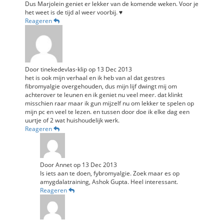
Dus Marjolein geniet er lekker van de komende weken. Voor je
het weet is de tijd al weer voorbij. ♥
Reageren
Door
tinekedevlas-klip
op
13 Dec 2013
het is ook mijn verhaal en ik heb van al dat gestres
fibromyalgie overgehouden, dus mijn lijf dwingt mij om
achterover te leunen en ik geniet nu veel meer. dat klinkt
misschien raar maar ik gun mijzelf nu om lekker te spelen op
mijn pc en veel te lezen. en tussen door doe ik elke dag een
uurtje of 2 wat huishoudelijk werk.
Reageren
Door
Annet
op
13 Dec 2013
Is iets aan te doen, fybromyalgie. Zoek maar es op
amygdalatraining, Ashok Gupta. Heel interessant.
Reageren