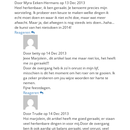
Door
Myra Eeken-Hermans
op
13 Dec 2013
Heel herkenbaar, ik ben geraakt. Je benoemt precies mijn
worsteling. Ik probeer een keuze te maken welke dingen ik
echt moet doen en waar ik niet echt doe, maar wat meer
afwacht. Maar ja, dat afwegen is nog steeds iets doen...haha...
de kunst van het nietsdoen in 2014!
Reageren
Door
betty
op
14 Dec 2013
Jeee Marjolein , dit artikel laat me maar niet los, het heeft
me zo geraakt!!!
Door de overgang heb ik zo'n onrust in mijn lijf,
misschien is dit het moment om het roer om te gooien. Ik
ga zeker proberen om jou wijze woorden ter harte te
nemen.
Fijne feestdagen.
Reageren
Door
Trudie
op
14 Dec 2013
Hoi marjolein, dit artikel heeft me goed geraakt, er staan
veel herkenbare dingen in voor mij.Door de overgang
ben ik ook aardig uit balans geraakt, veel onrust, veel