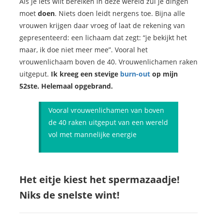
Als je iets wilt bereiken in deze wereld zul je dingen
moet
doen
. Niets doen leidt nergens toe. Bijna alle
vrouwen krijgen daar vroeg of laat de rekening van
gepresenteerd: een lichaam dat zegt: “je bekijkt het
maar, ik doe niet meer mee”. Vooral het
vrouwenlichaam boven de 40. Vrouwenlichamen raken
uitgeput.
Ik kreeg een stevige
burn-out
op mijn
52ste. Helemaal opgebrand.
Vooral vrouwenlichamen van boven
de 40 raken uitgeput van een wereld
vol met mannelijke energie
Het eitje kiest het spermazaadje!
Niks de snelste wint!