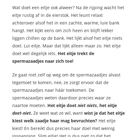
Wat doet een eitje ook alweer? Na de rijping wacht het
eitje rustig af in de eierstok. Het leunt relaxt
achterover alsof het in een zachte, warme, luie bank
hangt. Het kijkt eens om zich heen en blijft lekker
liggen chillen op de bank. Het lijkt alsof het eitje niets
doet. Lui eitje. Maar dat lijkt alleen maar zo. Het eitje
doet wel degelijk iets.
Het eitje trekt de
spermazaadjes naar zich toe!
Ze gaat niet zelf op weg om de spermazaadjes alvast
tegemoet te komen, nee, ze zorgt ervoor dat de
spermazaadjes naar háár toekomen. De
spermazaadjes weten daardoor precies waar ze
naartoe moeten.
Het eitje doet
niet niets
, het eitje
doet-niet
.
Ze weet wat ze wil, want
wist je dat het eitje
kiest welk zaadje haar mag bevruchten?
Het eitje
kiest! En bereikt dus precies haar doel met weinig
inspanning. Slim eitje! Het is dus niet zo dat het