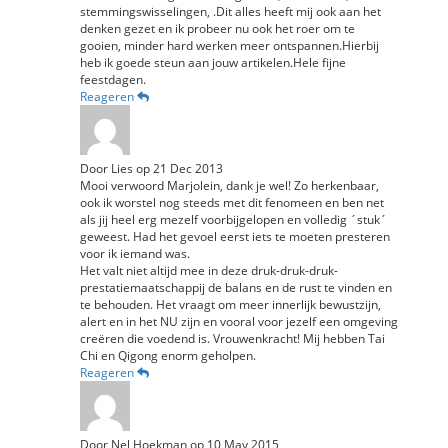
stemmingswisselingen, .Dit alles heeft mij ook aan het
denken gezet en ik probeer nu ook het roer om te
gooien, minder hard werken meer ontspannen.Hierbij
heb ik goede steun aan jouw artikelen.Hele fijne
feestdagen.
Reageren
Door
Lies
op
21 Dec 2013
Mooi verwoord Marjolein, dank je wel! Zo herkenbaar,
ook ik worstel nog steeds met dit fenomeen en ben net
als jij heel erg mezelf voorbijgelopen en volledig ´stuk´
geweest. Had het gevoel eerst iets te moeten presteren
voor ik iemand was.
Het valt niet altijd mee in deze druk-druk-druk-
prestatiemaatschappij de balans en de rust te vinden en
te behouden. Het vraagt om meer innerlijk bewustzijn,
alert en in het NU zijn en vooral voor jezelf een omgeving
creëren die voedend is. Vrouwenkracht! Mij hebben Tai
Chi en Qigong enorm geholpen.
Reageren
Door
Nel Hoekman
op
10 May 2015