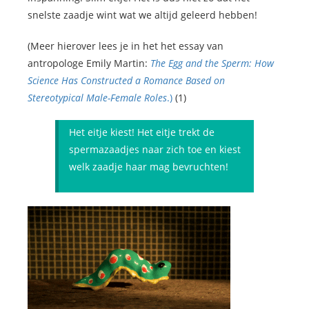
snelste zaadje wint wat we altijd geleerd hebben!
(Meer hierover lees je in het het essay van
antropologe Emily Martin:
The Egg and the Sperm: How
Science Has Constructed a Romance Based on
Stereotypical Male-Female Roles
.)
(1)
Het eitje kiest! Het eitje trekt de
spermazaadjes naar zich toe en kiest
welk zaadje haar mag bevruchten!