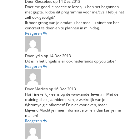
Door
Klessebes
op
14 Dec 2013
Doet me goed je reactie te lezen, ik ben net begonnen
met gupta. Ik doe dit programma voor me/cvs. Heb je het
zelf ook gevolgd?
Ik hoor graag van je omdat ik het moeilijk vindt om het
concreet te doen en te plannen in mijn dag.
Reageren
Door
lydia
op
14 Dec 2013
Dit is in het Engels is er ook nederlands op you tube?
Reageren
Door
Marlies
op
16 Dec 2013
Hoi Tineke,Kijk eens op de www.anderleven.nl. Met de
training die zij aanbiedt, kan je werkelijk van je
fybromyalgie afkomen! En niet voor even, maar
blijvend!Mocht je meer informatie willen, dan kan je me
mailen!
Reageren